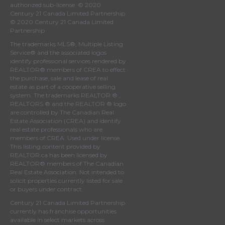
authorized sub-license. © 2020
Century 21 Canada Limited Partnership
© 2020 Century 21 Canada Limited
Partnership
The trademarks MLS®, Multiple Listing
Service® and the associated logos
identify professional services rendered by
REALTOR® members of
CREA
to effect
the purchase, sale and lease of real
estate as part of a cooperative selling
system. The trademarks REALTOR ® ,
REALTORS ® and the REALTOR ® logo
are controlled by
The Canadian Real
Estate Association (CREA)
and identify
real estate professionals who are
members of
CREA
. Used under license.
This listing content provided by
REALTOR.ca
has been licensed by
REALTOR® members of
The Canadian
Real Estate Association
. Not intended to
solicit properties currently listed for sale
or buyers under contract.
Century 21 Canada Limited Partnership
currently has franchise opportunities
available in select markets across