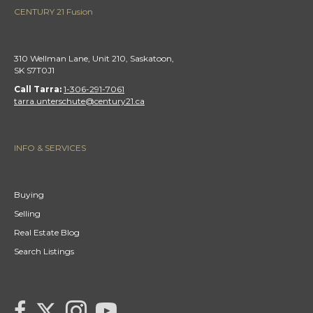
CENTURY 21 Fusion
310 Wellman Lane, Unit 210, Saskatoon,
SK S7T0J1
Call Tarra:
1-306-291-7061
tarra.unterschute@century21.ca
INFO & SERVICES
Buying
Selling
Real Estate Blog
Search Listings
link to Tarras Century 21 Fusion Twitter page
link to Tarra Unterschute's facebook page
Link to Tarra Unterschute's Instagram page
link to Tarra's Century 21 Fusion Youtube page