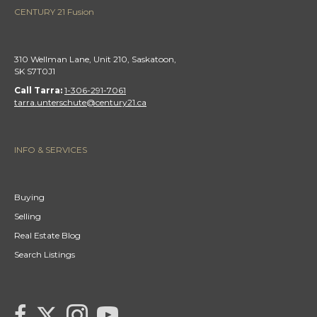
CENTURY 21 Fusion
310 Wellman Lane, Unit 210, Saskatoon,
SK S7T0J1
Call Tarra:
1-306-291-7061
tarra.unterschute@century21.ca
INFO & SERVICES
Buying
Selling
Real Estate Blog
Search Listings
link to Tarras Century 21 Fusion Twitter page
link to Tarra Unterschute's facebook page
Link to Tarra Unterschute's Instagram page
link to Tarra's Century 21 Fusion Youtube page