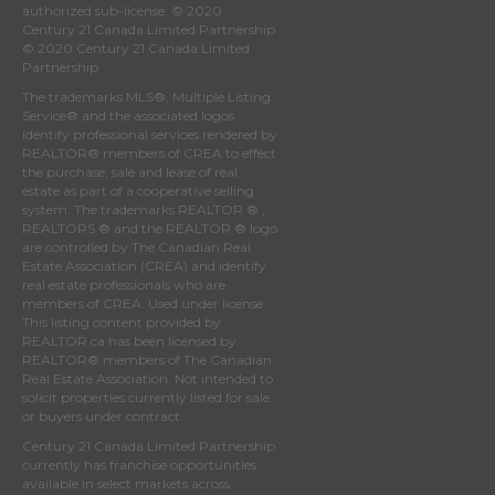
authorized sub-license. © 2020
Century 21 Canada Limited Partnership
© 2020 Century 21 Canada Limited
Partnership
The trademarks MLS®, Multiple Listing
Service® and the associated logos
identify professional services rendered by
REALTOR® members of
CREA
to effect
the purchase, sale and lease of real
estate as part of a cooperative selling
system. The trademarks REALTOR ® ,
REALTORS ® and the REALTOR ® logo
are controlled by
The Canadian Real
Estate Association (CREA)
and identify
real estate professionals who are
members of
CREA
. Used under license.
This listing content provided by
REALTOR.ca
has been licensed by
REALTOR® members of
The Canadian
Real Estate Association
. Not intended to
solicit properties currently listed for sale
or buyers under contract.
Century 21 Canada Limited Partnership
currently has franchise opportunities
available in select markets across